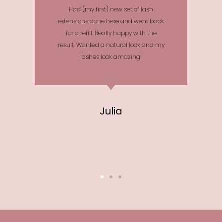
Had (my first) new set of lash
extensions done here and went back
for a refill. Really happy with the
result. Wanted a natural look and my
lashes look amazing!
Julia